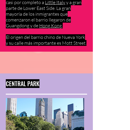
casi por completo a
Little Italy
y a gran
parte de Lower East Side. La gran
mayoría de los inmigrantes que
comenzaron el barrio llegaron de
Guangdong y de
Hong Kong
.
El origen del barrio chino de Nueva York
y su calle más importante es Mott Street.
CENTRAL PARK