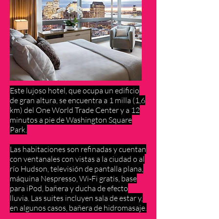
Este lujoso hotel, que ocupa un edificio
de gran altura, se encuentra a 1 milla (1,6
km) del One World Trade Center y a 12
minutos a pie de Washington Square
Park.
Las habitaciones son refinadas y cuentan
con ventanales con vistas a la ciudad o al
río Hudson, televisión de pantalla plana,
máquina Nespresso, Wi‑Fi gratis, base
para iPod, bañera y ducha de efecto
lluvia. Las suites incluyen sala de estar y,
en algunos casos, bañera de hidromasaje.