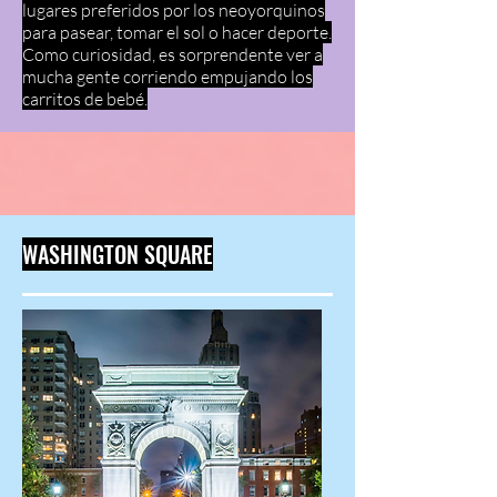
lugares preferidos por los neoyorquinos
para pasear, tomar el sol o hacer deporte.
Como curiosidad, es sorprendente ver a
mucha gente corriendo empujando los
carritos de bebé.
WASHINGTON SQUARE