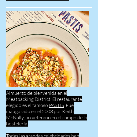
Almuerzo de bienvenida en el
Meatpacking District. El restaurante
elegido es el famoso
PASTIS
. Fué
inaugurado en el 2003 por Keith
McNally, un veterano en el campo de la
hostelería.
Todas las grandes celebridades han