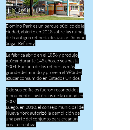
Domino Park es un parque público de la
ciudad, abierto en 2018 sobre las ruinas
de la antigua refinería de azúcar Domino
Sugar Refinery.
La fábrica abrió en el 1856 y produjo
azúcar durante 148 años, o sea hasta
2004. Fue una de las refinerías más
grande del mundo y proveía el 98% del
azúcar consumido en Estados Unidos.
3 de sus edificios fueron reconocidos
monumentos históricos de la ciudad en
2007.
Luego, en 2010, el consejo municipal de
Nueva York autorizó la demolición de
una parte del conjunto para crear un
área recreativa.