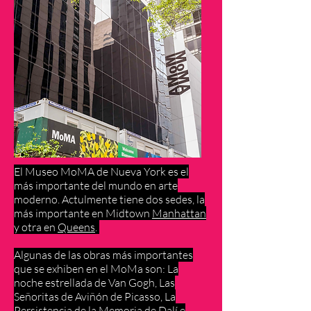
El Museo MoMA de Nueva York es el
más importante del mundo en arte
moderno. Actulmente tiene dos sedes, la
más importante en Midtown
Manhattan
y otra en
Queens
.
Algunas de las obras más importantes
que se exhiben en el MoMa son: La
noche estrellada de Van Gogh, Las
Señoritas de Aviñón de Picasso, La
Persistencia de la Memoria de Dalí e