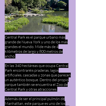
Central Park es el parque urbano más
grande de Nueva York y uno de los más
grandes el mundo. Mide más de 4
kilómetros de largo y 800 metros de
ancho.
En las 340 hectáreas que ocupa Central
Park encontraréis praderas, lagos
artificiales, cascadas y zonas que parecen
un auténtico bosque. Dentro del propio
parque también se encuentra el Zoo de
Central Park y otras atracciones.
Además de ser el principal pulmón de
Manhattan, este parque es uno de los