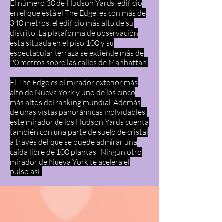
El número 30 de Hudson Yards, edificio
en el que está el The Edge, es con más de
340 metros, el edificio más alto de su
distrito. La plataforma de observación
esta situada en el piso 100 y su
espectacular terraza se extiende más de
20 metros sobre las calles de Manhattan.
El The Edge es el mirador exterior más
alto de Nueva York y uno de los cinco
más altos del ranking mundial. Además
de unas vistas panorámicas inolvidables,
este mirador de los Hudson Yards cuenta
también con una parte de suelo de cristal
a través del que se puede admirar una
caída libre de 100 plantas ¡Ningún otro
mirador de Nueva York te acelera el
pulso así!