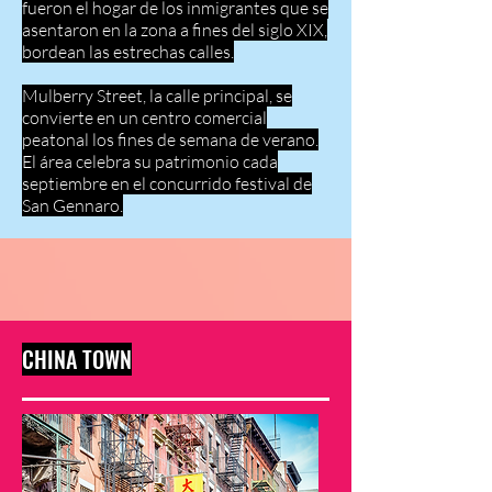
fueron el hogar de los inmigrantes que se
asentaron en la zona a fines del siglo XIX,
bordean las estrechas calles.
Mulberry Street, la calle principal, se
convierte en un centro comercial
peatonal los fines de semana de verano.
El área celebra su patrimonio cada
septiembre en el concurrido festival de
San Gennaro.
CHINA TOWN