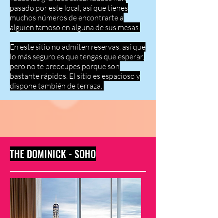
pasado por este local, así que tienes
muchos números de encontrarte a
alguien famoso en alguna de sus mesas.
En este sitio no admiten reservas, así que
lo más seguro es que tengas que esperar,
pero no te preocupes porque son
bastante rápidos. El sitio es espacioso y
dispone también de terraza.
THE DOMINICK - SOHO