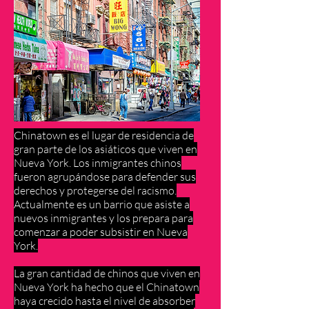
Chinatown es el lugar de residencia de
gran parte de los asiáticos que viven en
Nueva York. Los inmigrantes chinos
fueron agrupándose para defender sus
derechos y protegerse del racismo.
Actualmente es un barrio que asiste a
nuevos inmigrantes y los prepara para
comenzar a poder subsistir en Nueva
York.
La gran cantidad de chinos que viven en
Nueva York ha hecho que el Chinatown
haya crecido hasta el nivel de absorber