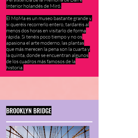
Interior holandés de Miró.
El MoMa es un museo bastante grande y,
si queréis recorrerlo entero, tardaréis al
menos dos horas en visitarlo de forma
rápida. Si tenéis poco tiempo y no os
apasiona el arte moderno, las plantas
que más merecen la pena son la cuarta y
la quinta, donde se encuentran algunos
de los cuadros más famosos de la
historia.
BROOKLYN BRIDGE