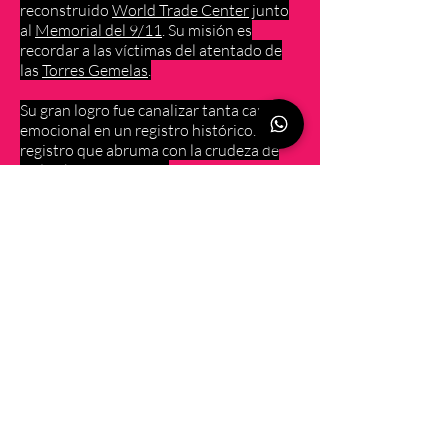
reconstruido
World Trade Center
junto
al
Memorial del 9/11
. Su misión es
recordar a las víctimas del atentado de
las
Torres Gemelas
.
Su gran logro fue canalizar tanta carga
emocional en un registro histórico. Un
registro que abruma con la crudeza de
cada objeto expuesto.
GULL
IVER'S GATE