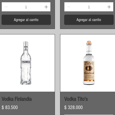
Agregar al carrito
Agregar al carrito
Vista rápida
Vista rápida
Vodka Finlandia
Vodka Tito's
Precio
Precio
$ 83.500
$ 328.000