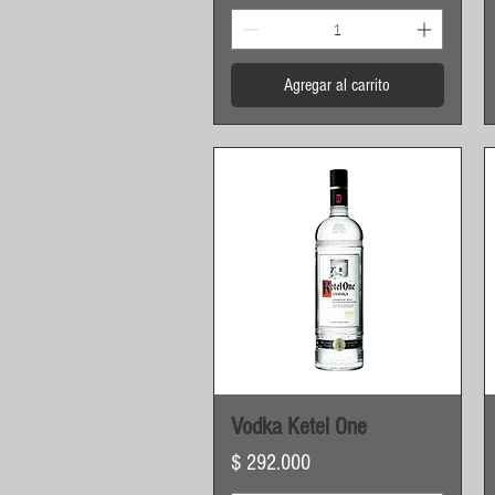
Agregar al carrito
Vista rápida
Vodka Ketel One
Precio
$ 292.000