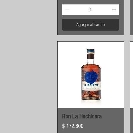
Agregar al carrito
Vista rápida
Ron La Hechicera
Precio
$ 172.800