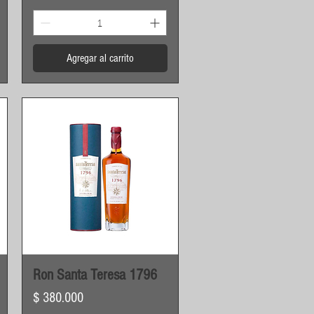
Agregar al carrito
Vista rápida
Ron Santa Teresa 1796
Precio
$ 380.000