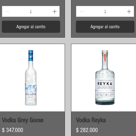
Agregar al carrito
Agregar al carrito
Vista rápida
Vista rápida
Vodka Grey Goose
Vodka Reyka
Precio
Precio
$ 347.000
$ 282.000