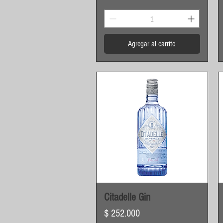
Agregar al carrito
Vista rápida
Citadelle Gin
Precio
$ 252.000