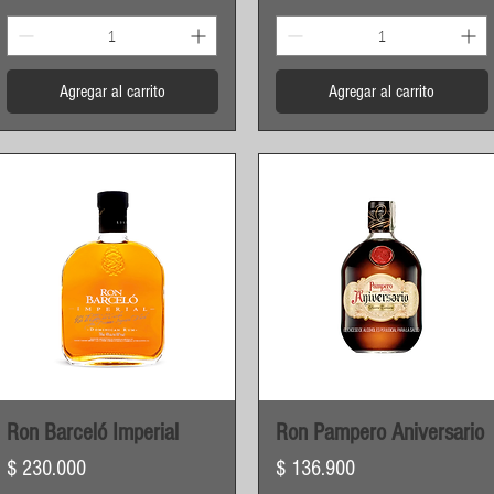
Agregar al carrito
Agregar al carrito
Vista rápida
Vista rápida
Ron Barceló Imperial
Ron Pampero Aniversario
Precio
Precio
$ 230.000
$ 136.900