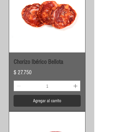
Chorizo Ibérico Bellota
Precio
$ 27.750
Agregar al carrito