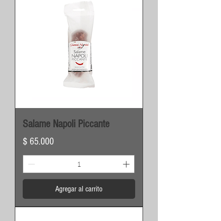
Salame Napoli Piccante
Precio
$ 65.000
Agregar al carrito