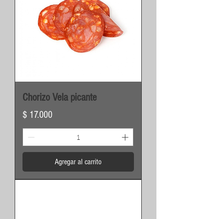
Chorizo Vela picante
Precio
$ 17.000
Agregar al carrito