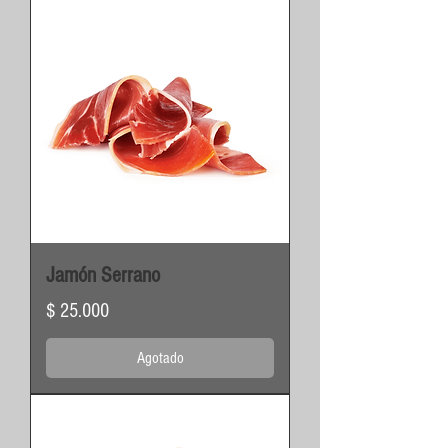
Jamón Serrano
Precio
$ 25.000
Agotado