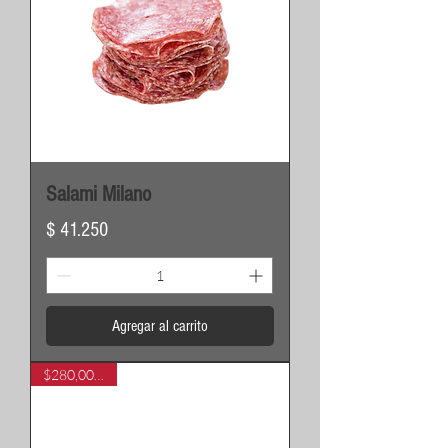
Salami Milano
Precio
$ 41.250
Agregar al carrito
$280,000 / kg