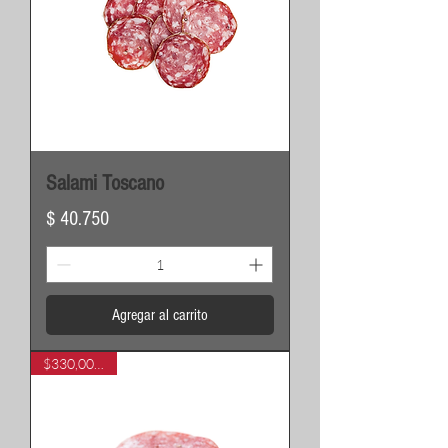
Salami Toscano
Precio
$ 40.750
Agregar al carrito
$330,000 / kg