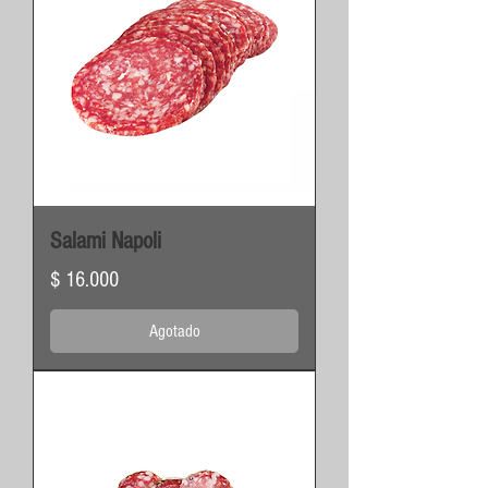
Salami Napoli
Precio
$ 16.000
Agotado