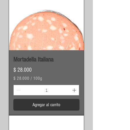
Mortadella Italiana
Precio
$ 28.000
$ 28.000
/
100g
$
2
8
Agregar al carrito
.
0
0
0