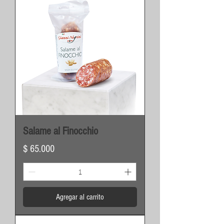
Salame al Finocchio
Precio
$ 65.000
Agregar al carrito