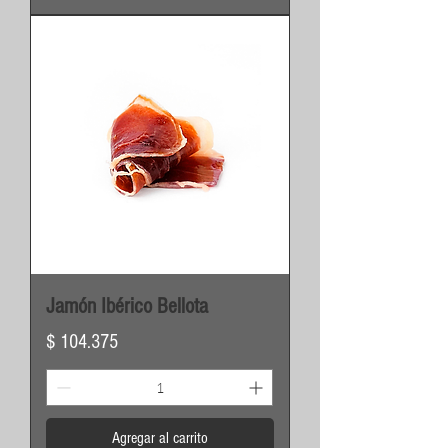
Jamón Ibérico Bellota
Precio
$ 104.375
Agregar al carrito