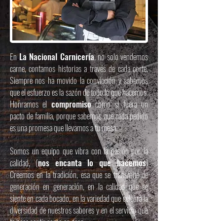
En
La Nacional Carnicería
, no solo vendemos
carne, contamos historias a través de cada corte.
Siempre nos ha movido la convicción y sabemos
que el esfuerzo es la sazón de todo lo que hacemos.
Honramos el
compromiso
como si fuera un
pacto de familia, porque sabemos que cada pedido
es una promesa que llevamos a tu mesa.
Somos un equipo que vibra con la pasión por la
calidad, (
nos encanta lo que hacemos
)
Creemos en la tradición, esa que se transmite de
generación en generación, en la calidad que se
siente en cada bocado, en la variedad que celebra la
diversidad de nuestros sabores y en el servicio que