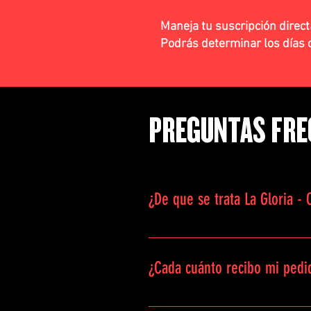
Maneja tu suscripción dire
Podrás determinar los días d
PREGUNTAS FRE
¿De que se trata La Gloria -
La Gloria es un servicio de suscri
productos seleccionados como emb
¿Cada cuánto recibo mi pedi
Tú escoges la frecuencia. Puede 