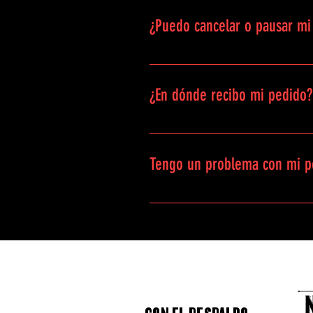
¿Puedo cancelar o pausar mi 
En cualquier momento puedes can
¿En dónde recibo mi pedido?
El pedido lo recibes en la direcc
Tengo un problema con mi p
Con gusto te atendemos en los si
lagloria@lanacional.co