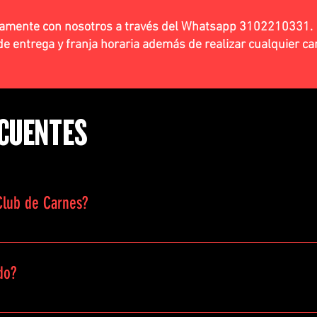
ctamente con nosotros a través del Whatsapp 3102210331.
e entrega y franja horaria además de realizar cualquier c
CUENTES
 Club de Carnes?
pción en el que recibes una caja con cortes de diferentes carnes (
utidos, salsas, aceites, condimentos y vinos.
do?
ser semanal, quincenal o mensual. Esto lo puedes modificar cuand