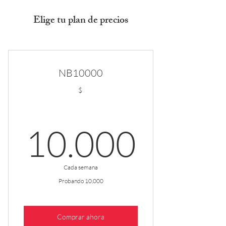
Elige tu plan de precios
NB10000
$
10.0
10.000
Cada semana
Probando 10,000
Comprar ahora