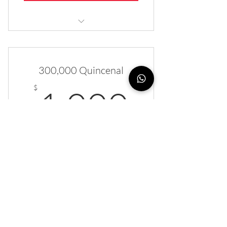
Recibe BOX
300,000 Quincenal
1.000
$
1.000
Cada mes
300,000 Quincenal
Comprar ahora
Caja de 300,000