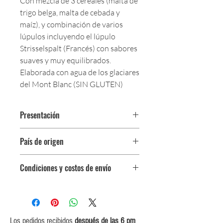
Con mezcla de 3 cereales (malta de
trigo belga, malta de cebada y
maíz), y combinación de varios
lúpulos incluyendo el lúpulo
Strisselspalt (Francés) con sabores
suaves y muy equilibrados.
Elaborada con agua de los glaciares
del Mont Blanc (SIN GLUTEN)
Presentación
Botella 330 ml
País de origen
Francia
Condiciones y costos de envío
0$ (envío gratuito) para pedidos
iguales o mayores a $350,000.
$5,000 para pedidos entre
$150,000 y $349,999.
Los pedidos recibidos
después de las 6 pm