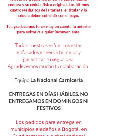
compra y su cédula física original. Los últimos
cuatro (4) dígitos de la tarjeta, el titular y la
cédula deben coincidir con el pago.
Te agradecemos tener muy en cuenta lo anterior
para evitar cualquier inconveniente.
Todos nuestros esfuerzos están
enfocados en servirte mejor y
garantizar tu seguridad.
Agradecemos mucho tu colaboración!
Equipo
La Nacional Carnicería
ENTREGAS EN DÍAS HÁBILES. NO
ENTREGAMOS EN DOMINGOS NI
FESTIVOS
Los pedidos para entrega en
municipios aledaños a Bogotá, en
Cundinamarca o a nivel nacional