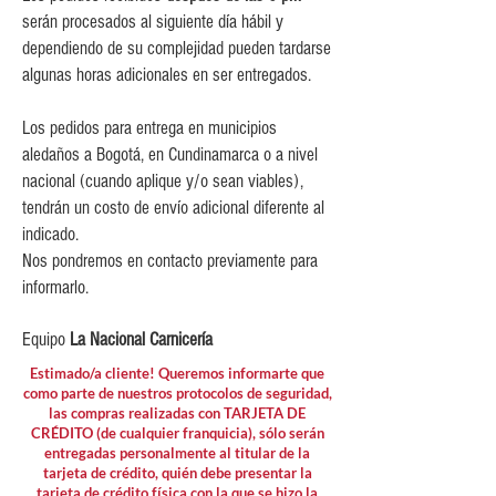
$10,000 para pedidos entre
serán procesados al siguiente día hábil y
$80,000 y $149,999.
dependiendo de su complejidad pueden tardarse
$15,000 para pedidos menores de
algunas horas adicionales en ser entregados.
$80,000
Los pedidos para entrega en municipios
aledaños a Bogotá, en Cundinamarca o a nivel
nacional (cuando aplique y/o sean viables),
tendrán un costo de envío adicional diferente al
indicado.
Nos pondremos en contacto previamente para
informarlo.
Equipo
La Nacional Carnicería
Estimado/a cliente! Queremos informarte que
como parte de nuestros protocolos de seguridad,
las compras realizadas con TARJETA DE
CRÉDITO (de cualquier franquicia), sólo serán
entregadas personalmente al titular de la
tarjeta de crédito, quién debe presentar la
tarjeta de crédito física con la que se hizo la