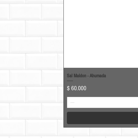
Sal Maldon - Ahumada
Precio
$ 60.000