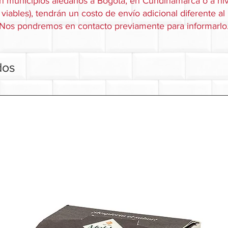
n municipios aledaños a Bogotá, en Cundinamarca o a niv
viables), tendrán un costo de envío adicional diferente al
Nos pondremos en contacto previamente para informarlo
dos