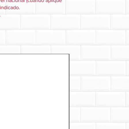
el nacional (cuando aplique
 indicado.
.