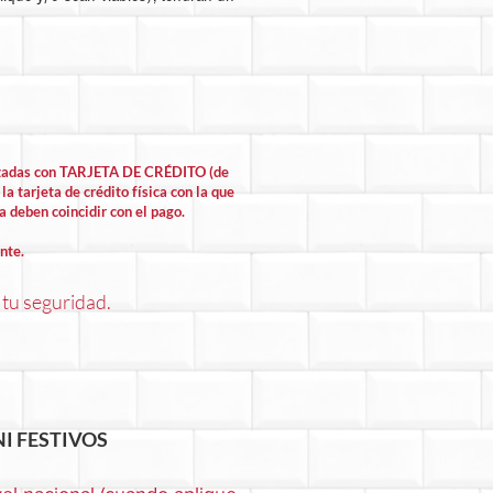
lizadas con TARJETA DE CRÉDITO (de
la tarjeta de crédito física con la que
la deben coincidir con el pago.
nte.
 tu seguridad.
I FESTIVOS