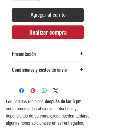
Agregar al carrito
Realizar compra
Presentación
Precio por four pack (cuatro botellas de
Condiciones y costos de envío
200 ml cada una)
0$ (envío gratuito) para pedidos
iguales o mayores a $350,000.
$5,000 para pedidos entre
$150,000 y $349,999.
Los pedidos recibidos
después de las 6 pm
$10,000 para pedidos entre
serán procesados al siguiente día hábil y
$80,000 y $149,999.
dependiendo de su complejidad pueden tardarse
$15,000 para pedidos menores de
algunas horas adicionales en ser entregados.
$80,000