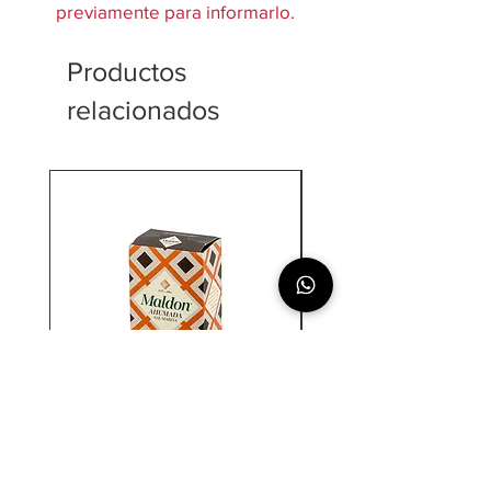
previamente para informarlo.
Productos
relacionados
Sal Maldon - Ahumada
Cerveza Estrella Galicia 0.0