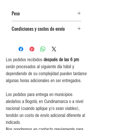
Peso
$135,000 por kg.
Condiciones y costos de envío
Paquete de 4 filetes (850gr en total
aproximadamente)
0$ (envío gratuito) para pedidos
iguales o mayores a $350,000.
$5,000 para pedidos entre
$150,000 y $349,999.
Los pedidos recibidos
después de las 6 pm
$10,000 para pedidos entre
serán procesados al siguiente día hábil y
$80,000 y $149,999.
dependiendo de su complejidad pueden tardarse
$15,000 para pedidos menores de
algunas horas adicionales en ser entregados.
$80,000
Los pedidos para entrega en municipios
aledaños a Bogotá, en Cundinamarca o a nivel
nacional (cuando aplique y/o sean viables),
tendrán un costo de envío adicional diferente al
indicado.
Nos pondremos en contacto previamente para