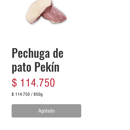
Pechuga de
pato Pekín
Precio
$ 114.750
$ 114.750
/
850g
$ 114.750
por
Agotado
850
Gramos