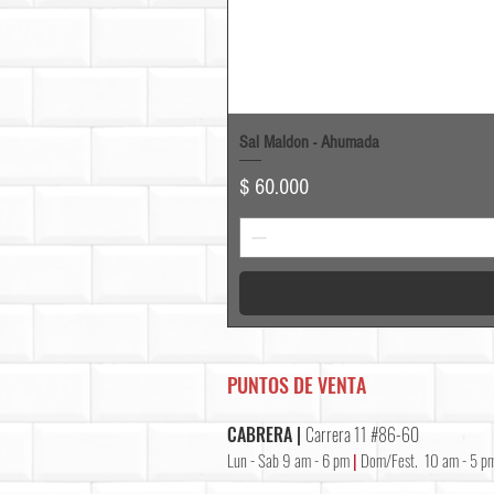
Sal Maldon - Ahumada
Precio
$ 60.000
PUNTOS DE VENTA
CABRERA |
Carrera 11 #86-60
Lun - Sab 9 am - 6 pm
|
Dom/Fest. 10 am - 5 p