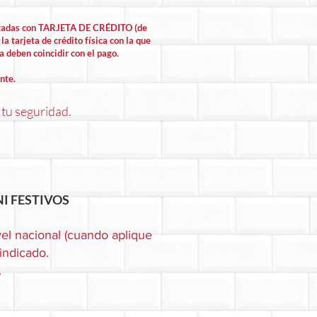
lizadas con TARJETA DE CRÉDITO (de
la tarjeta de crédito física con la que
la deben coincidir con el pago.
nte.
 tu seguridad.
I FESTIVOS
el nacional (cuando aplique
 indicado.
.