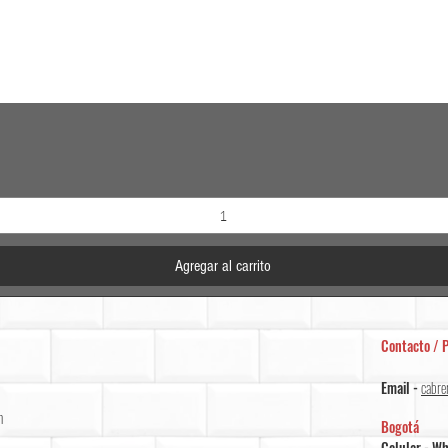
Vista rápida
Agregar al carrito
Contacto / P
Email -
cabre
m
Bogotá
Celular - W