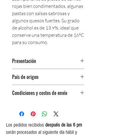
rojas bien condimentados, algunas
pastas con salsas sabrosas y
algunos quesos fuertes. Su grado
de alcohol es de 13.9%, ideal que
conserve una temperatura de 16ºC
para su consumo.
Presentación
Botella 750 ml
País de origen
Argentina
Condiciones y costos de envío
0$ (envío gratuito) para pedidos
iguales o mayores a $350,000.
$5,000 para pedidos entre
$150,000 y $349,999.
Los pedidos recibidos
después de las 6 pm
$10,000 para pedidos entre
serán procesados al siguiente día hábil y