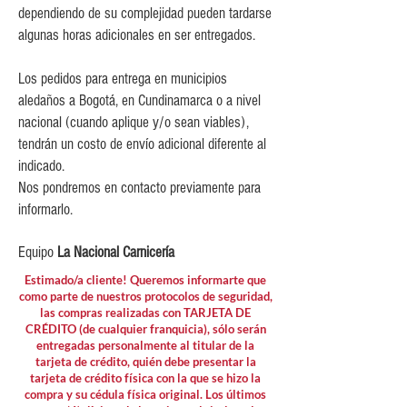
$80,000 y $149,999.
dependiendo de su complejidad pueden tardarse
$15,000 para pedidos menores de
algunas horas adicionales en ser entregados.
$80,000
Los pedidos para entrega en municipios
aledaños a Bogotá, en Cundinamarca o a nivel
nacional (cuando aplique y/o sean viables),
tendrán un costo de envío adicional diferente al
indicado.
Nos pondremos en contacto previamente para
informarlo.
Equipo
La Nacional Carnicería
Estimado/a cliente! Queremos informarte que
como parte de nuestros protocolos de seguridad,
las compras realizadas con TARJETA DE
CRÉDITO (de cualquier franquicia), sólo serán
entregadas personalmente al titular de la
tarjeta de crédito, quién debe presentar la
tarjeta de crédito física con la que se hizo la
compra y su cédula física original. Los últimos