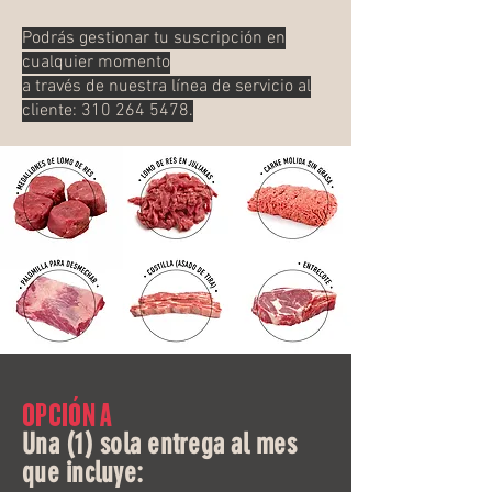
Podrás gestionar tu suscripción en
cualquier momento
a través de nuestra línea de servicio al
cliente:
310 264 5478
.
OPCIÓN A
Una (1) sola entrega al mes
que incluye: