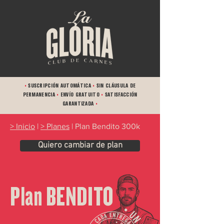
•
SUSCRIPCIÓN AUTOMÁTICA
•
SIN CLÁUSULA DE
PERMANENCIA
•
ENVÍO GRATUITO
•
SATISFACCIÓN
GARANTIZADA
•
> Inicio
|
> Planes
| Plan Bendito 300k
Quiero cambiar de plan
Plan BENDITO