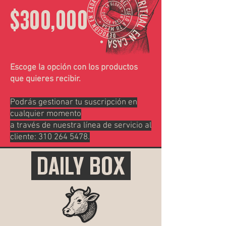
$300,000
Escoge la opción con los productos
que quieres recibir.
Podrás gestionar tu suscripción en
cualquier momento
a través de nuestra línea de servicio al
cliente:
310 264 5478
.
DAILY BOX