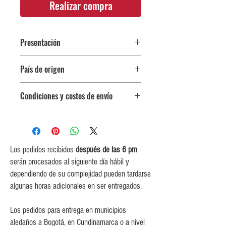
Realizar compra
Presentación
Botella 750 ml
País de origen
Inglaterra
Condiciones y costos de envío
0$ (envío gratuito) para pedidos
iguales o mayores a $350,000.
$5,000 para pedidos entre
$150,000 y $349,999.
Los pedidos recibidos
después de las 6 pm
$10,000 para pedidos entre
serán procesados al siguiente día hábil y
$80,000 y $149,999.
dependiendo de su complejidad pueden tardarse
$15,000 para pedidos menores de
algunas horas adicionales en ser entregados.
$80,000
Los pedidos para entrega en municipios
aledaños a Bogotá, en Cundinamarca o a nivel