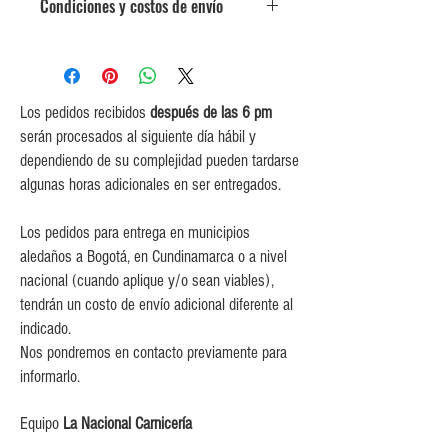
Condiciones y costos de envío
0$ (envío gratuito) para pedidos
iguales o mayores a $350,000.
$5,000 para pedidos entre
$150,000 y $349,999.
Los pedidos recibidos
después de las 6 pm
$10,000 para pedidos entre
serán procesados al siguiente día hábil y
$80,000 y $149,999.
dependiendo de su complejidad pueden tardarse
$15,000 para pedidos menores de
algunas horas adicionales en ser entregados.
$80,000
Los pedidos para entrega en municipios
aledaños a Bogotá, en Cundinamarca o a nivel
nacional (cuando aplique y/o sean viables),
tendrán un costo de envío adicional diferente al
indicado.
Nos pondremos en contacto previamente para
informarlo.
Equipo
La Nacional Carnicería