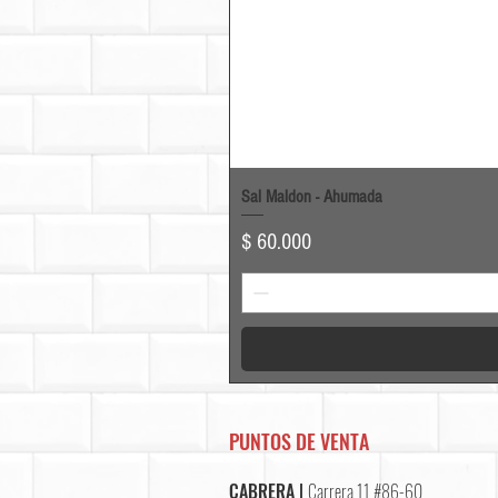
Sal Maldon - Ahumada
Precio
$ 60.000
PUNTOS DE VENTA
CABRERA |
Carrera 11 #86-60