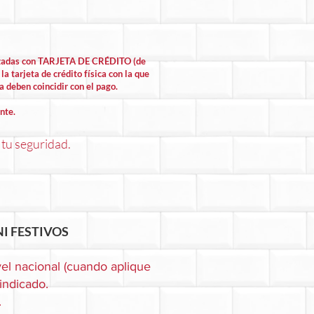
lizadas con TARJETA DE CRÉDITO (de
la tarjeta de crédito física con la que
la deben coincidir con el pago.
nte.
 tu seguridad.
I FESTIVOS
el nacional (cuando aplique
 indicado.
.