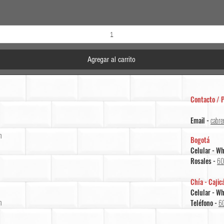
Agregar al carrito
Contacto / P
Email -
cabre
m
Bogotá
Celular - W
Rosales -
60
Chía - Cajic
Celular - W
m
Teléfono -
6