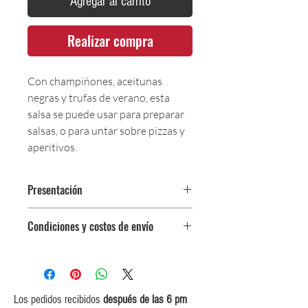
Agregar al carrito
Realizar compra
Con champiñones, aceitunas
negras y trufas de verano, esta
salsa se puede usar para preparar
salsas, o para untar sobre pizzas y
aperitivos.
Presentación
Frasco x 120 gr
Condiciones y costos de envío
0$ (envío gratuito) para pedidos
iguales o mayores a $350,000.
$5,000 para pedidos entre
$150,000 y $349,999.
Los pedidos recibidos
después de las 6 pm