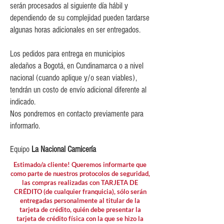
$10,000 para pedidos entre
serán procesados al siguiente día hábil y
$80,000 y $149,999.
dependiendo de su complejidad pueden tardarse
$15,000 para pedidos menores de
algunas horas adicionales en ser entregados.
$80,000
Los pedidos para entrega en municipios
aledaños a Bogotá, en Cundinamarca o a nivel
nacional (cuando aplique y/o sean viables),
tendrán un costo de envío adicional diferente al
indicado.
Nos pondremos en contacto previamente para
informarlo.
Equipo
La Nacional Carnicería
Estimado/a cliente! Queremos informarte que
como parte de nuestros protocolos de seguridad,
las compras realizadas con TARJETA DE
CRÉDITO (de cualquier franquicia), sólo serán
entregadas personalmente al titular de la
tarjeta de crédito, quién debe presentar la
tarjeta de crédito física con la que se hizo la