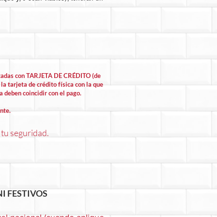
lizadas con TARJETA DE CRÉDITO (de
la tarjeta de crédito física con la que
la deben coincidir con el pago.
nte.
 tu seguridad.
I FESTIVOS