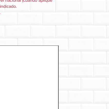
el nacional (cuando aplique
 indicado.
.