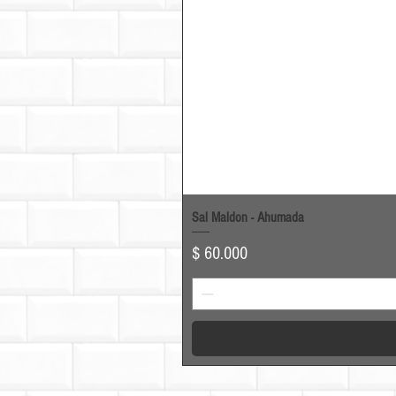
Sal Maldon - Ahumada
Precio
$ 60.000