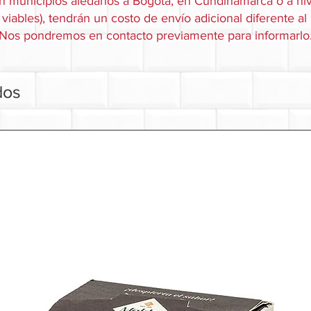
n municipios aledaños a Bogotá, en Cundinamarca o a niv
viables), tendrán un costo de envío adicional diferente al
Nos pondremos en contacto previamente para informarlo
dos