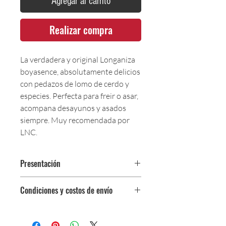
Agregar al carrito
Realizar compra
La verdadera y original Longaniza
boyasence, absolutamente delicios
con pedazos de lomo de cerdo y
especies. Perfecta para freir o asar,
acompana desayunos y asados
siempre. Muy recomendada por
LNC.
Presentación
Paquete / 500 gr (5 unidades)
Condiciones y costos de envío
0$ (envío gratuito) para pedidos
iguales o mayores a $350,000.