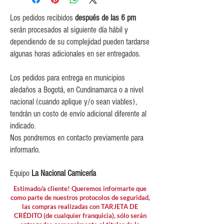
$5,000 para pedidos entre
$150,000 y $349,999.
Los pedidos recibidos
después de las 6 pm
$10,000 para pedidos entre
serán procesados al siguiente día hábil y
$80,000 y $149,999.
dependiendo de su complejidad pueden tardarse
$15,000 para pedidos menores de
algunas horas adicionales en ser entregados.
$80,000
Los pedidos para entrega en municipios
aledaños a Bogotá, en Cundinamarca o a nivel
nacional (cuando aplique y/o sean viables),
tendrán un costo de envío adicional diferente al
indicado.
Nos pondremos en contacto previamente para
informarlo.
Equipo
La Nacional Carnicería
Estimado/a cliente! Queremos informarte que
como parte de nuestros protocolos de seguridad,
las compras realizadas con TARJETA DE
CRÉDITO (de cualquier franquicia), sólo serán