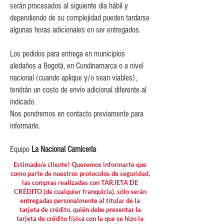
$10,000 para pedidos entre
serán procesados al siguiente día hábil y
$80,000 y $149,999.
dependiendo de su complejidad pueden tardarse
$15,000 para pedidos menores de
algunas horas adicionales en ser entregados.
$80,000
Los pedidos para entrega en municipios
aledaños a Bogotá, en Cundinamarca o a nivel
nacional (cuando aplique y/o sean viables),
tendrán un costo de envío adicional diferente al
indicado.
Nos pondremos en contacto previamente para
informarlo.
Equipo
La Nacional Carnicería
Estimado/a cliente! Queremos informarte que
como parte de nuestros protocolos de seguridad,
las compras realizadas con TARJETA DE
CRÉDITO (de cualquier franquicia), sólo serán
entregadas personalmente al titular de la
tarjeta de crédito, quién debe presentar la
tarjeta de crédito física con la que se hizo la