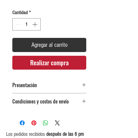
Cantidad
*
Agregar al carrito
Realizar compra
Presentación
Botella 148 ml
Condiciones y costos de envío
0$ (envío gratuito) para pedidos
iguales o mayores a $350,000.
$5,000 para pedidos entre
$150,000 y $349,999.
Los pedidos recibidos
después de las 6 pm