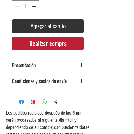
Agregar al carrito
Realizar compra
Presentación
Frasco de 260 cc
Condiciones y costos de envío
0$ (envío gratuito) para pedidos
iguales o mayores a $350,000.
$5,000 para pedidos entre
$150,000 y $349,999.
Los pedidos recibidos
después de las 6 pm
$10,000 para pedidos entre
serán procesados al siguiente día hábil y
$80,000 y $149,999.
dependiendo de su complejidad pueden tardarse
$15,000 para pedidos menores de