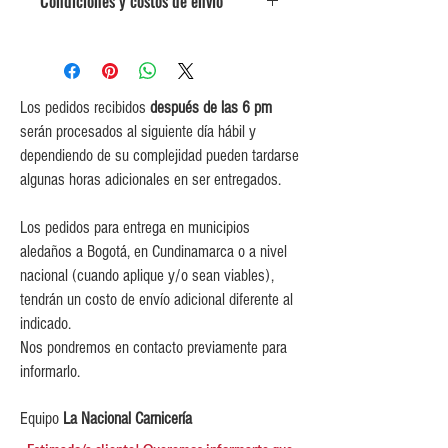
Condiciones y costos de envío
0$ (envío gratuito) para pedidos
iguales o mayores a $350,000.
$5,000 para pedidos entre
$150,000 y $349,999.
Los pedidos recibidos
después de las 6 pm
$10,000 para pedidos entre
serán procesados al siguiente día hábil y
$80,000 y $149,999.
dependiendo de su complejidad pueden tardarse
$15,000 para pedidos menores de
algunas horas adicionales en ser entregados.
$80,000
Los pedidos para entrega en municipios
aledaños a Bogotá, en Cundinamarca o a nivel
nacional (cuando aplique y/o sean viables),
tendrán un costo de envío adicional diferente al
indicado.
Nos pondremos en contacto previamente para
informarlo.
Equipo
La Nacional Carnicería