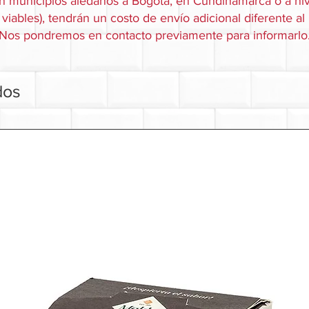
n municipios aledaños a Bogotá, en Cundinamarca o a niv
viables), tendrán un costo de envío adicional diferente al
Nos pondremos en contacto previamente para informarlo
dos