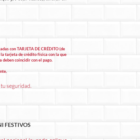
lizadas con TARJETA DE CRÉDITO (de
la tarjeta de crédito física con la que
la deben coincidir con el pago.
nte.
 tu seguridad.
I FESTIVOS