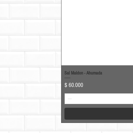
Sal Maldon - Ahumada
Precio
$ 60.000