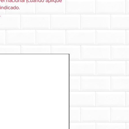
el nacional (cuando aplique
 indicado.
.