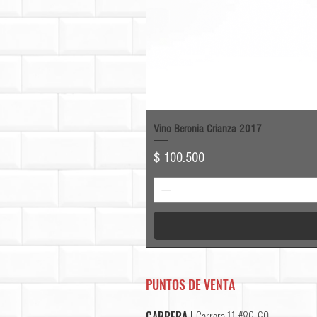
Vino Beronia Crianza 2017
Precio
$ 100.500
PUNTOS DE VENTA
CABRERA |
Carrera 11 #86-60