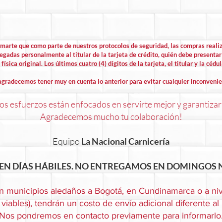
rmarte que como parte de nuestros protocolos de seguridad, las compras rea
egadas personalmente al titular de la tarjeta de crédito, quién debe presentar 
física original. Los últimos cuatro (4) dígitos de la tarjeta, el titular y la cédu
agradecemos tener muy en cuenta lo anterior para evitar cualquier inconvenie
s esfuerzos están enfocados en servirte mejor y garantizar
Agradecemos mucho tu colaboración!
Equipo
La Nacional Carnicería
EN DÍAS HÁBILES. NO ENTREGAMOS EN DOMINGOS N
n municipios aledaños a Bogotá, en Cundinamarca o a niv
viables), tendrán un costo de envío adicional diferente al
Nos pondremos en contacto previamente para informarlo