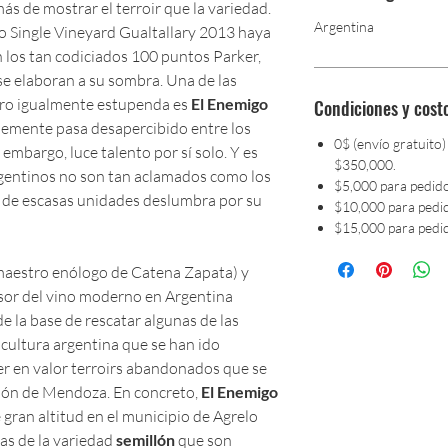
ás de mostrar el terroir que la variedad.
Argentina
o Single Vineyard Gualtallary 2013 haya
n los tan codiciados 100 puntos Parker,
se elaboran a su sombra. Una de las
ero igualmente estupenda es
El Enemigo
Condiciones y cost
lemente pasa desapercibido entre los
0$ (envío gratuito)
embargo, luce talento por sí solo. Y es
$350,000.
rgentinos no son tan aclamados como los
$5,000 para pedid
 de escasas unidades deslumbra por su
$10,000 para pedi
$15,000 para pedi
aestro enólogo de Catena Zapata) y
lsor del vino moderno en Argentina
e la base de rescatar algunas de las
nicultura argentina que se han ido
er en valor terroirs abandonados que se
gión de Mendoza. En concreto,
El Enemigo
gran altitud en el municipio de Agrelo
pas de la variedad
semillón
que son