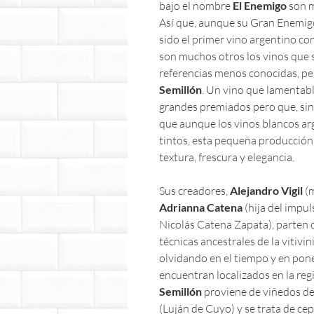
bajo el nombre
El Enemigo
son m
Así que, aunque su Gran Enemig
sido el primer vino argentino co
son muchos otros los vinos que 
referencias menos conocidas, p
Semillón
. Un vino que lamentab
grandes premiados pero que, sin 
que aunque los vinos blancos a
tintos, esta pequeña producción
textura, frescura y elegancia.
Sus creadores,
Alejandro Vigil
(m
Adrianna Catena
(hija del impu
Nicolás Catena Zapata), parten d
técnicas ancestrales de la vitivi
olvidando en el tiempo y en pon
encuentran localizados en la re
Semillón
proviene de viñedos de 
(Luján de Cuyo) y se trata de ce