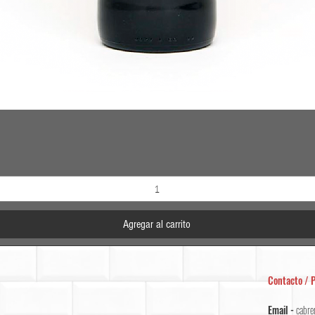
Vista rápida
Agregar al carrito
Contacto / P
Email -
cabre