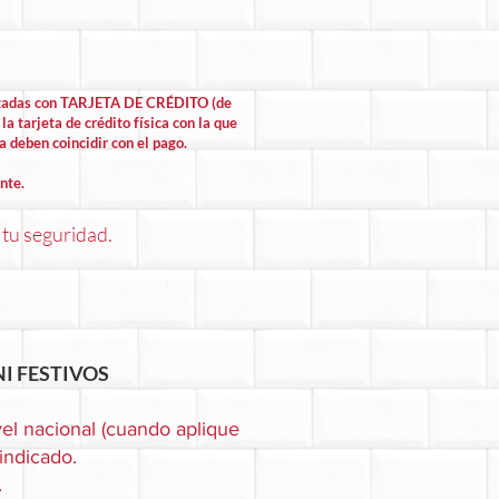
lizadas con TARJETA DE CRÉDITO (de
la tarjeta de crédito física con la que
la deben coincidir con el pago.
nte.
 tu seguridad.
I FESTIVOS
el nacional (cuando aplique
 indicado.
.