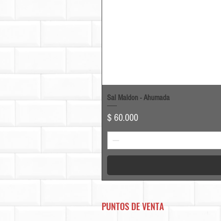
Sal Maldon - Ahumada
Precio
$ 60.000
PUNTOS DE VENTA