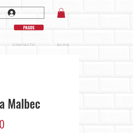
Iniciar sesión
PAGOS
CONTACTO
BLOG
ca Malbec
Precio
0