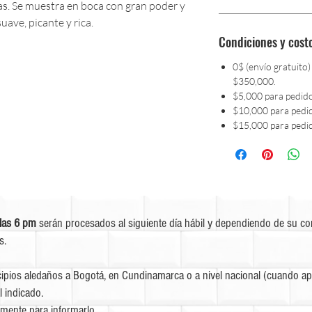
las. Se muestra en boca con gran poder y
uave, picante y rica.
Condiciones y cost
0$ (envío gratuito)
$350,000.
$5,000 para pedid
$10,000 para pedi
$15,000 para pedi
las 6 pm
serán procesados al siguiente día hábil y dependiendo de su c
s.
ipios aledaños a Bogotá, en Cundinamarca o a nivel nacional (cuando apl
l indicado.
mente para informarlo.