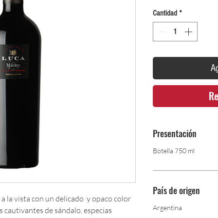
Cantidad
*
Ag
Re
Presentación
Botella 750 ml
País de origen
 a la vista con un delicado y opaco color
Argentina
s cautivantes de sándalo, especias