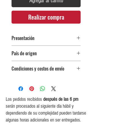
Agregar al carrito
Realizar compra
Presentación
Botella 750 ml
País de origen
Portugal
Condiciones y costos de envío
0$ (envío gratuito) para pedidos
iguales o mayores a $350,000.
$5,000 para pedidos entre
$150,000 y $349,999.
Los pedidos recibidos
después de las 6 pm
$10,000 para pedidos entre
serán procesados al siguiente día hábil y
$80,000 y $149,999.
dependiendo de su complejidad pueden tardarse
$15,000 para pedidos menores de
algunas horas adicionales en ser entregados.
$80,000