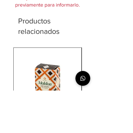
previamente para informarlo.
Productos
relacionados
Sal Maldon - Ahumada
Cerveza Estrella Galicia 0.0