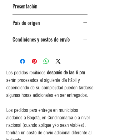
Presentación
Botella 750 ml
País de origen
España
Condiciones y costos de envío
0$ (envío gratuito) para pedidos
iguales o mayores a $350,000.
$5,000 para pedidos entre
$150,000 y $349,999.
Los pedidos recibidos
después de las 6 pm
$10,000 para pedidos entre
serán procesados al siguiente día hábil y
$80,000 y $149,999.
dependiendo de su complejidad pueden tardarse
$15,000 para pedidos menores de
algunas horas adicionales en ser entregados.
$80,000
Los pedidos para entrega en municipios
aledaños a Bogotá, en Cundinamarca o a nivel
nacional (cuando aplique y/o sean viables),
tendrán un costo de envío adicional diferente al