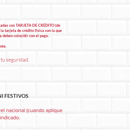
lizadas con TARJETA DE CRÉDITO (de
la tarjeta de crédito física con la que
la deben coincidir con el pago.
nte.
 tu seguridad.
I FESTIVOS
el nacional (cuando aplique
 indicado.
.