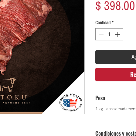
$ 398.00
Cantidad
*
Ag
Re
Peso
1 kg - aproximadament
Condiciones y cost