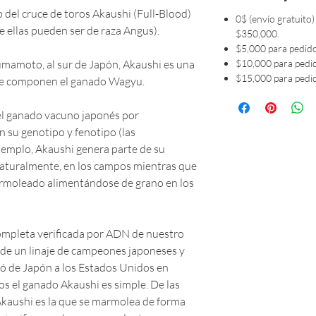
o del cruce de toros Akaushi (Full-Blood)
0$ (envío gratuito)
 ellas pueden ser de raza Angus).
$350,000.
$5,000 para pedid
umamoto, al sur de Japón, Akaushi es una
$10,000 para pedi
$15,000 para pedi
que componen el ganado Wagyu.
del ganado vacuno japonés por
n su genotipo y fenotipo (las
ejemplo, Akaushi genera parte de su
turalmente, en los campos mientras que
rmoleado alimentándose de grano en los
ompleta verificada por ADN de nuestro
de un linaje de campeones japoneses y
ajó de Japón a los Estados Unidos en
os el ganado Akaushi es simple. De las
kaushi es la que se marmolea de forma