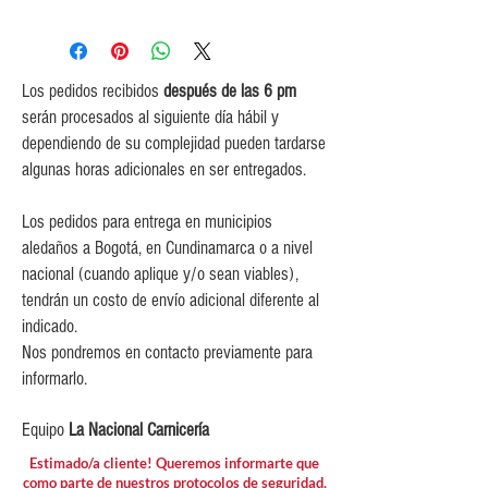
0$ (envío gratuito) para pedidos
iguales o mayores a $350,000.
$5,000 para pedidos entre
$150,000 y $349,999.
Los pedidos recibidos
después de las 6 pm
$10,000 para pedidos entre
serán procesados al siguiente día hábil y
$80,000 y $149,999.
dependiendo de su complejidad pueden tardarse
$15,000 para pedidos menores de
algunas horas adicionales en ser entregados.
$80,000
Los pedidos para entrega en municipios
aledaños a Bogotá, en Cundinamarca o a nivel
nacional (cuando aplique y/o sean viables),
tendrán un costo de envío adicional diferente al
indicado.
Nos pondremos en contacto previamente para
informarlo.
Equipo
La Nacional Carnicería
Estimado/a cliente! Queremos informarte que
como parte de nuestros protocolos de seguridad,