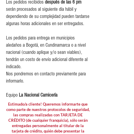
Los pedidos recibidos
después de las 6 pm
$10,000 para pedidos entre
serán procesados al siguiente día hábil y
$80,000 y $149,999.
dependiendo de su complejidad pueden tardarse
$15,000 para pedidos menores de
algunas horas adicionales en ser entregados.
$80,000
Los pedidos para entrega en municipios
aledaños a Bogotá, en Cundinamarca o a nivel
nacional (cuando aplique y/o sean viables),
tendrán un costo de envío adicional diferente al
indicado.
Nos pondremos en contacto previamente para
informarlo.
Equipo
La Nacional Carnicería
Estimado/a cliente! Queremos informarte que
como parte de nuestros protocolos de seguridad,
las compras realizadas con TARJETA DE
CRÉDITO (de cualquier franquicia), sólo serán
entregadas personalmente al titular de la
tarjeta de crédito, quién debe presentar la