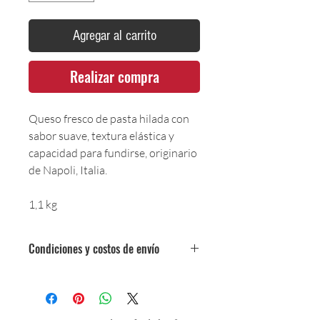
Agregar al carrito
Realizar compra
Queso fresco de pasta hilada con
sabor suave, textura elástica y
capacidad para fundirse, originario
de Napoli, Italia.
1,1 kg
Condiciones y costos de envío
0$ (envío gratuito) para pedidos
iguales o mayores a $350,000.
$5,000 para pedidos entre
$150,000 y $349,999.