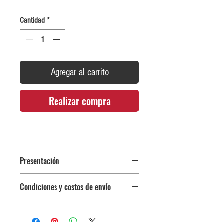
Cantidad
*
Agregar al carrito
Realizar compra
Presentación
Frasco x 100gr
Condiciones y costos de envío
0$ (envío gratuito) para pedidos
iguales o mayores a $350,000.