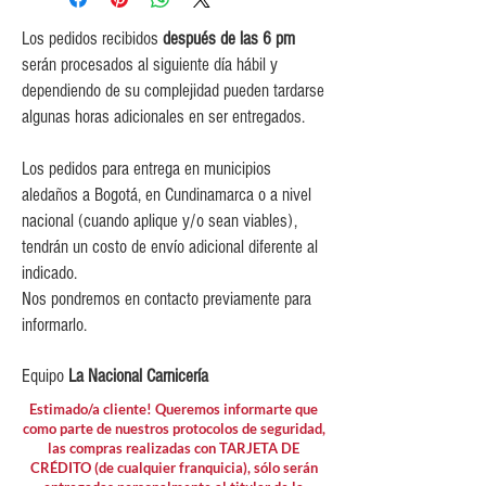
$5,000 para pedidos entre
$150,000 y $349,999.
Los pedidos recibidos
después de las 6 pm
$10,000 para pedidos entre
serán procesados al siguiente día hábil y
$80,000 y $149,999.
dependiendo de su complejidad pueden tardarse
$15,000 para pedidos menores de
algunas horas adicionales en ser entregados.
$80,000
Los pedidos para entrega en municipios
aledaños a Bogotá, en Cundinamarca o a nivel
nacional (cuando aplique y/o sean viables),
tendrán un costo de envío adicional diferente al
indicado.
Nos pondremos en contacto previamente para
informarlo.
Equipo
La Nacional Carnicería
Estimado/a cliente! Queremos informarte que
como parte de nuestros protocolos de seguridad,
las compras realizadas con TARJETA DE
CRÉDITO (de cualquier franquicia), sólo serán