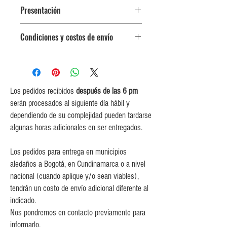
Presentación
Botella vidrio 165 g
Condiciones y costos de envío
0$ (envío gratuito) para pedidos
iguales o mayores a $350,000.
$5,000 para pedidos entre
$150,000 y $349,999.
Los pedidos recibidos
después de las 6 pm
$10,000 para pedidos entre
serán procesados al siguiente día hábil y
$80,000 y $149,999.
dependiendo de su complejidad pueden tardarse
$15,000 para pedidos menores de
algunas horas adicionales en ser entregados.
$80,000
Los pedidos para entrega en municipios
aledaños a Bogotá, en Cundinamarca o a nivel
nacional (cuando aplique y/o sean viables),
tendrán un costo de envío adicional diferente al
indicado.
Nos pondremos en contacto previamente para
informarlo.