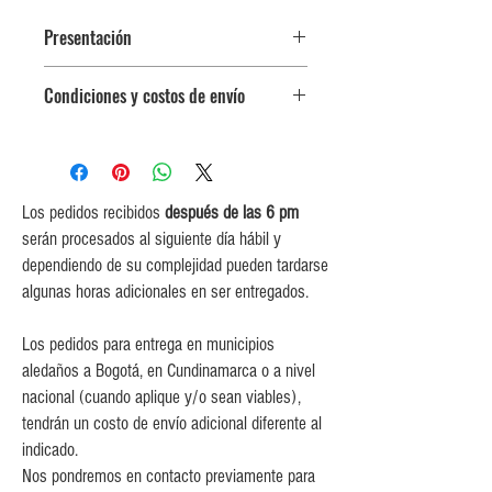
Presentación
Botella plástica con tapa dispensadora
Condiciones y costos de envío
400 g
0$ (envío gratuito) para pedidos
iguales o mayores a $350,000.
$5,000 para pedidos entre
$150,000 y $349,999.
Los pedidos recibidos
después de las 6 pm
$10,000 para pedidos entre
serán procesados al siguiente día hábil y
$80,000 y $149,999.
dependiendo de su complejidad pueden tardarse
$15,000 para pedidos menores de
algunas horas adicionales en ser entregados.
$80,000
Los pedidos para entrega en municipios
aledaños a Bogotá, en Cundinamarca o a nivel
nacional (cuando aplique y/o sean viables),
tendrán un costo de envío adicional diferente al
indicado.
Nos pondremos en contacto previamente para