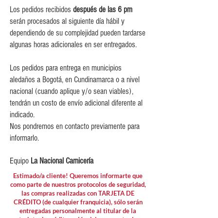
$150,000 y $349,999.
Los pedidos recibidos
después de las 6 pm
$10,000 para pedidos entre
serán procesados al siguiente día hábil y
$80,000 y $149,999.
dependiendo de su complejidad pueden tardarse
$15,000 para pedidos menores de
algunas horas adicionales en ser entregados.
$80,000
Los pedidos para entrega en municipios
aledaños a Bogotá, en Cundinamarca o a nivel
nacional (cuando aplique y/o sean viables),
tendrán un costo de envío adicional diferente al
indicado.
Nos pondremos en contacto previamente para
informarlo.
Equipo
La Nacional Carnicería
Estimado/a cliente! Queremos informarte que
como parte de nuestros protocolos de seguridad,
las compras realizadas con TARJETA DE
CRÉDITO (de cualquier franquicia), sólo serán
entregadas personalmente al titular de la