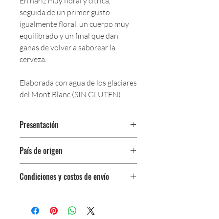
En nariz muy floral y cítrica,
seguida de un primer gusto
igualmente floral, un cuerpo muy
equilibrado y un final que dan
ganas de volver a saborear la
cerveza.
Elaborada con agua de los glaciares
del Mont Blanc (SIN GLUTEN)
Presentación
Botella 330 ml
País de origen
Francia
Condiciones y costos de envío
0$ (envío gratuito) para pedidos
iguales o mayores a $350,000.
$5,000 para pedidos entre