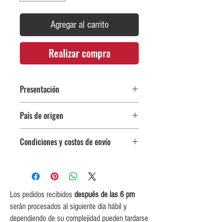
Agregar al carrito
Realizar compra
Presentación
Botella 500 ml
País de origen
Alemania
Condiciones y costos de envío
0$ (envío gratuito) para pedidos
iguales o mayores a $350,000.
$5,000 para pedidos entre
$150,000 y $349,999.
Los pedidos recibidos
después de las 6 pm
$10,000 para pedidos entre
serán procesados al siguiente día hábil y
$80,000 y $149,999.
dependiendo de su complejidad pueden tardarse