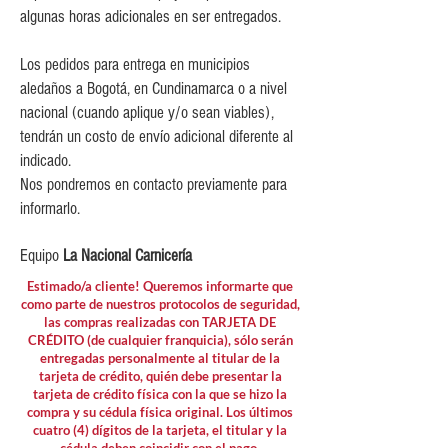
$15,000 para pedidos menores de
algunas horas adicionales en ser entregados.
$80,000
Los pedidos para entrega en municipios
aledaños a Bogotá, en Cundinamarca o a nivel
nacional (cuando aplique y/o sean viables),
tendrán un costo de envío adicional diferente al
indicado.
Nos pondremos en contacto previamente para
informarlo.
Equipo
La Nacional Carnicería
Estimado/a cliente! Queremos informarte que
como parte de nuestros protocolos de seguridad,
las compras realizadas con TARJETA DE
CRÉDITO (de cualquier franquicia), sólo serán
entregadas personalmente al titular de la
tarjeta de crédito, quién debe presentar la
tarjeta de crédito física con la que se hizo la
compra y su cédula física original. Los últimos
cuatro (4) dígitos de la tarjeta, el titular y la