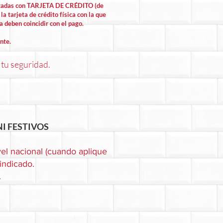
lizadas con TARJETA DE CRÉDITO (de
la tarjeta de crédito física con la que
la deben coincidir con el pago.
nte.
 tu seguridad.
I FESTIVOS
el nacional (cuando aplique
 indicado.
.