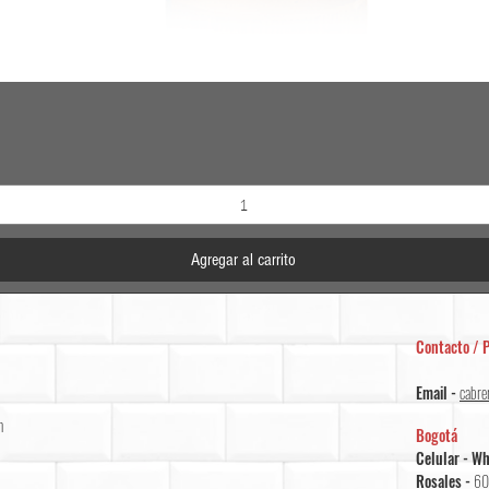
Vista rápida
Agregar al carrito
Contacto / P
Email -
cabre
m
Bogotá
Celular - W
Rosales -
60