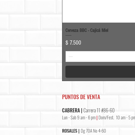
Cerveza BBC - Cajicá Miel
Precio
$ 7.500
PUNTOS DE VENTA
CABRERA |
Carrera 11 #86-60
Lun - Sab 9 am - 6 pm
|
Dom/Fest. 10 am - 5 p
ROSALES |
Dg 70A No 4-60