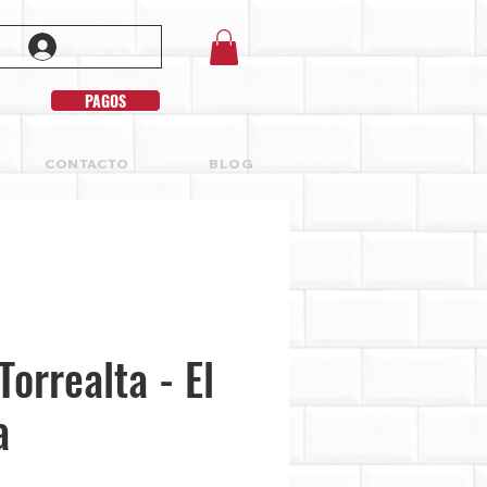
Iniciar sesión
PAGOS
CONTACTO
BLOG
Torrealta - El
a