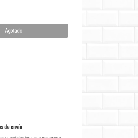
Precio
Agotado
os de envío
 para pedidos iguales o mayores a