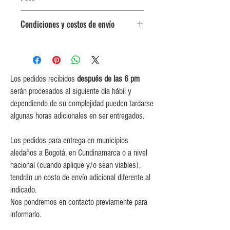
$78,300 por kg.
Condiciones y costos de envío
Peso inicial 500 gr.
Incrementos de 250 gr.
0$ (envío gratuito) para pedidos
iguales o mayores a $400,000.
$8,000 para pedidos entre
$200,000 y $399,999.
Los pedidos recibidos
después de las 6 pm
$12,000 para pedidos entre
serán procesados al siguiente día hábil y
$80,000 y $199,999.
dependiendo de su complejidad pueden tardarse
$15,000 para pedidos menores de
algunas horas adicionales en ser entregados.
$80,000
Los pedidos para entrega en municipios
aledaños a Bogotá, en Cundinamarca o a nivel
nacional (cuando aplique y/o sean viables),
tendrán un costo de envío adicional diferente al
indicado.
Nos pondremos en contacto previamente para
informarlo.