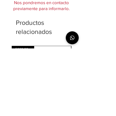
Nos pondremos en contacto
previamente para informarlo.
Productos
relacionados
$220,000 / kg
Tomahawk - USDA Angus High
Short Rib con hueso - USDA