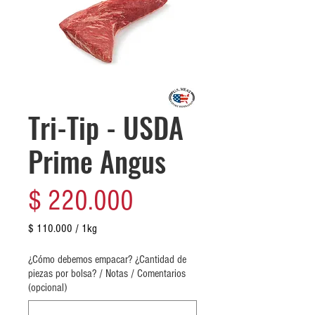
Tri-Tip - USDA
Prime Angus
Precio
$ 220.000
$ 110.000
/
1kg
$ 110.000
por
¿Cómo debemos empacar? ¿Cantidad de
1
piezas por bolsa? / Notas / Comentarios
Kilogramos
(opcional)