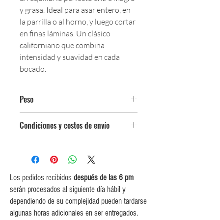
y grasa. Ideal para asar entero, en
la parrilla o al horno, y luego cortar
en finas láminas. Un clásico
californiano que combina
intensidad y suavidad en cada
bocado.
Peso
$110.000 por kg.
Condiciones y costos de envío
Porciones de 2 kg.
0$ (envío gratuito) para pedidos
iguales o mayores a $350,000.
$5,000 para pedidos entre
$150,000 y $349,999.
Los pedidos recibidos
después de las 6 pm
$10,000 para pedidos entre
serán procesados al siguiente día hábil y
$80,000 y $149,999.
dependiendo de su complejidad pueden tardarse
$15,000 para pedidos menores de
algunas horas adicionales en ser entregados.
$80,000