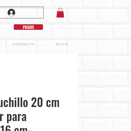
Iniciar sesión
PAGOS
CONTACTO
BLOG
uchillo 20 cm
r para
 16 cm-