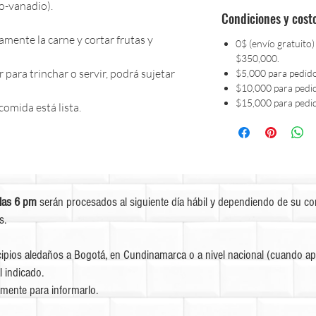
o-vanadio).
Condiciones y cost
mente la carne y cortar frutas y
0$ (envío gratuito)
$350,000.
para trinchar o servir, podrá sujetar
$5,000 para pedid
$10,000 para pedi
$15,000 para pedi
comida está lista.
las 6 pm
serán procesados al siguiente día hábil y dependiendo de su c
s.
ipios aledaños a Bogotá, en Cundinamarca o a nivel nacional (cuando apl
l indicado.
mente para informarlo.