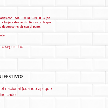
lizadas con TARJETA DE CRÉDITO (de
la tarjeta de crédito física con la que
la deben coincidir con el pago.
nte.
 tu seguridad.
I FESTIVOS
el nacional (cuando aplique
 indicado.
.