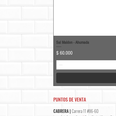
Sal Maldon - Ahumada
Precio
$ 60.000
PUNTOS DE VENTA
CABRERA |
Carrera 11 #86-60