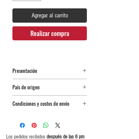
Agregar al carrito
Realizar compra
Presentación
Botella 750 ml
País de origen
Inglaterra
Condiciones y costos de envío
0$ (envío gratuito) para pedidos
iguales o mayores a $350,000.
$5,000 para pedidos entre
$150,000 y $349,999.
Los pedidos recibidos
después de las 6 pm