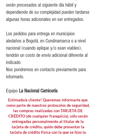
$10,000 para pedidos entre
serán procesados al siguiente día hábil y
$80,000 y $149,999.
dependiendo de su complejidad pueden tardarse
$15,000 para pedidos menores de
algunas horas adicionales en ser entregados.
$80,000
Los pedidos para entrega en municipios
aledaños a Bogotá, en Cundinamarca o a nivel
nacional (cuando aplique y/o sean viables),
tendrán un costo de envío adicional diferente al
indicado.
Nos pondremos en contacto previamente para
informarlo.
Equipo
La Nacional Carnicería
Estimado/a cliente! Queremos informarte que
como parte de nuestros protocolos de seguridad,
las compras realizadas con TARJETA DE
CRÉDITO (de cualquier franquicia), sólo serán
entregadas personalmente al titular de la
tarjeta de crédito, quién debe presentar la
tarjeta de crédito física con la que se hizo la