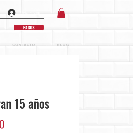
Iniciar sesión
PAGOS
CONTACTO
BLOG
an 15 años
Precio
0