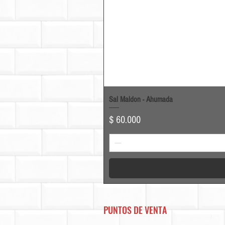
Sal Maldon - Ahumada
Precio
$ 60.000
PUNTOS DE VENTA