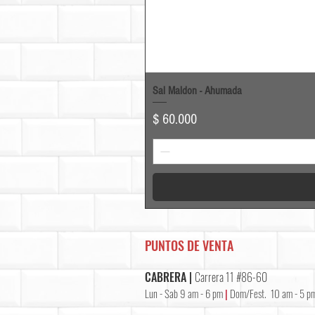
Sal Maldon - Ahumada
Precio
$ 60.000
PUNTOS DE VENTA
CABRERA |
Carrera 11 #86-60
Lun - Sab 9 am - 6 pm
|
Dom/Fest. 10 am - 5 p