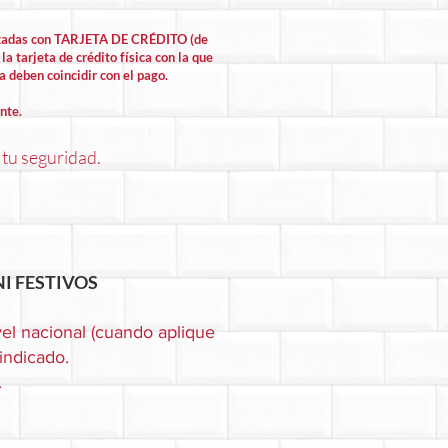
lizadas con TARJETA DE CRÉDITO (de
la tarjeta de crédito física con la que
la deben coincidir con el pago.
nte.
 tu seguridad.
I FESTIVOS
el nacional (cuando aplique
 indicado.
.