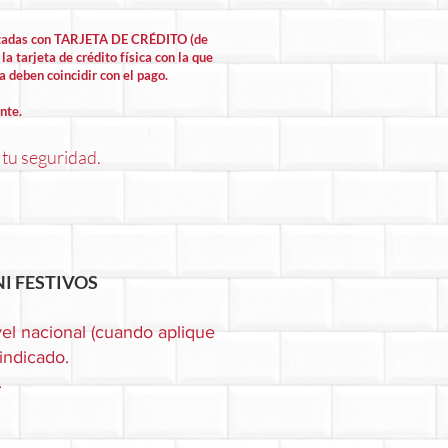
lizadas con TARJETA DE CRÉDITO (de
la tarjeta de crédito física con la que
la deben coincidir con el pago.
nte.
 tu seguridad.
I FESTIVOS
el nacional (cuando aplique
 indicado.
.