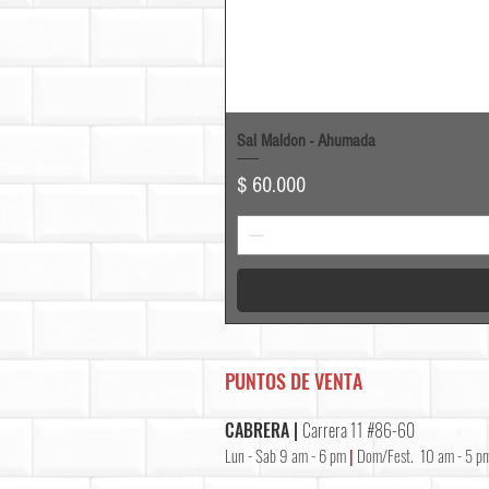
Sal Maldon - Ahumada
Precio
$ 60.000
PUNTOS DE VENTA
CABRERA |
Carrera 11 #86-60
Lun - Sab 9 am - 6 pm
|
Dom/Fest. 10 am - 5 p