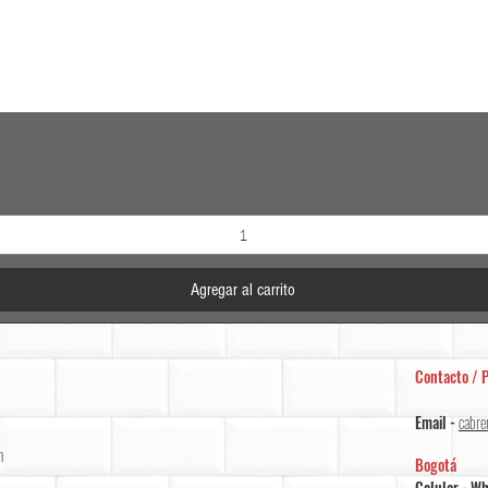
Vista rápida
Agregar al carrito
Contacto / P
Email -
cabre
m
Bogotá
Celular - W