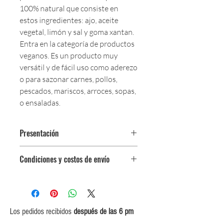
100% natural que consiste en
estos ingredientes: ajo, aceite
vegetal, lim
ó
n y sal y goma xantan.
Entra en la categor
í
a de productos
veganos. Es un producto muy
vers
á
til y de f
á
cil uso como aderezo
o para sazonar carnes, pollos,
pescados, mariscos, arroces, sopas,
o ensaladas.
Presentación
Botella 330 gr
Condiciones y costos de envío
0$ (envío gratuito) para pedidos
iguales o mayores a $350,000.
$5,000 para pedidos entre
$150,000 y $349,999.
Los pedidos recibidos
después de las 6 pm
$10,000 para pedidos entre