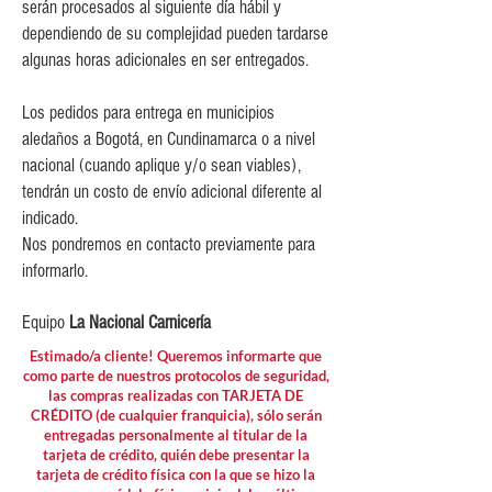
serán procesados al siguiente día hábil y
$80,000 y $149,999.
dependiendo de su complejidad pueden tardarse
$15,000 para pedidos menores de
algunas horas adicionales en ser entregados.
$80,000
Los pedidos para entrega en municipios
aledaños a Bogotá, en Cundinamarca o a nivel
nacional (cuando aplique y/o sean viables),
tendrán un costo de envío adicional diferente al
indicado.
Nos pondremos en contacto previamente para
informarlo.
Equipo
La Nacional Carnicería
Estimado/a cliente! Queremos informarte que
como parte de nuestros protocolos de seguridad,
las compras realizadas con TARJETA DE
CRÉDITO (de cualquier franquicia), sólo serán
entregadas personalmente al titular de la
tarjeta de crédito, quién debe presentar la
tarjeta de crédito física con la que se hizo la