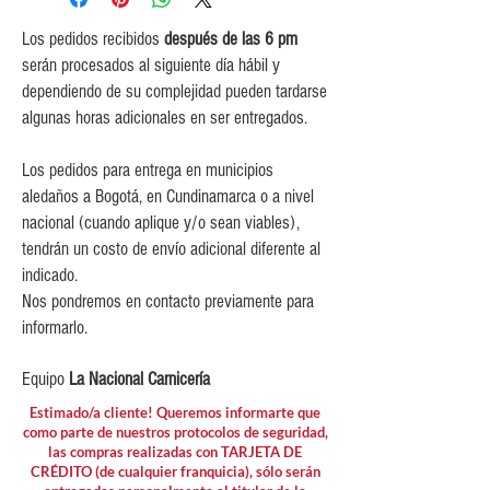
$5,000 para pedidos entre
$150,000 y $349,999.
Los pedidos recibidos
después de las 6 pm
$10,000 para pedidos entre
serán procesados al siguiente día hábil y
$80,000 y $149,999.
dependiendo de su complejidad pueden tardarse
$15,000 para pedidos menores de
algunas horas adicionales en ser entregados.
$80,000
Los pedidos para entrega en municipios
aledaños a Bogotá, en Cundinamarca o a nivel
nacional (cuando aplique y/o sean viables),
tendrán un costo de envío adicional diferente al
indicado.
Nos pondremos en contacto previamente para
informarlo.
Equipo
La Nacional Carnicería
Estimado/a cliente! Queremos informarte que
como parte de nuestros protocolos de seguridad,
las compras realizadas con TARJETA DE
CRÉDITO (de cualquier franquicia), sólo serán