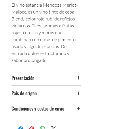
El vino estancia Mendoza Merlot-
Malbec, es un vino tinto de cepa
Blend, color rojo rubí de reflejos
violáceos. Tiene aromas a frutas
rojas, cerezas y moras que
combinan con notas de pimiento
asado y algo de especias. De
entrada dulce, estructurado y
sabor prolongado.
Presentación
Botella 375 ml
País de origen
Argentina
Condiciones y costos de envío
0$ (envío gratuito) para pedidos
iguales o mayores a $350,000.