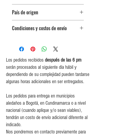
Botella 750 ml
País de origen
España
Condiciones y costos de envío
0$ (envío gratuito) para pedidos
iguales o mayores a $350,000.
$5,000 para pedidos entre
$150,000 y $349,999.
Los pedidos recibidos
después de las 6 pm
$10,000 para pedidos entre
serán procesados al siguiente día hábil y
$80,000 y $149,999.
dependiendo de su complejidad pueden tardarse
$15,000 para pedidos menores de
algunas horas adicionales en ser entregados.
$80,000
Los pedidos para entrega en municipios
aledaños a Bogotá, en Cundinamarca o a nivel
nacional (cuando aplique y/o sean viables),
tendrán un costo de envío adicional diferente al
indicado.
Nos pondremos en contacto previamente para