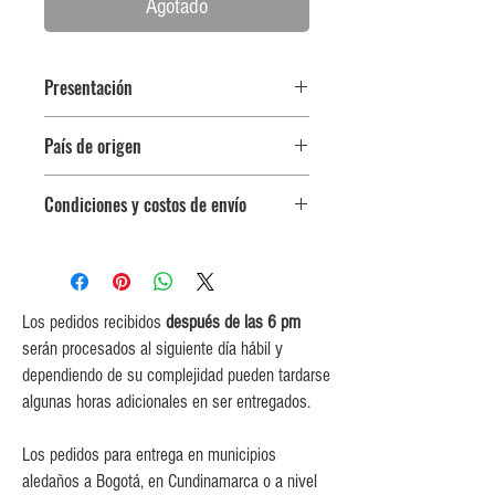
Agotado
Presentación
Botella 750 ml
País de origen
España
Condiciones y costos de envío
0$ (envío gratuito) para pedidos
iguales o mayores a $350,000.
$5,000 para pedidos entre
$150,000 y $349,999.
Los pedidos recibidos
después de las 6 pm
$10,000 para pedidos entre
serán procesados al siguiente día hábil y
$80,000 y $149,999.
dependiendo de su complejidad pueden tardarse
$15,000 para pedidos menores de
algunas horas adicionales en ser entregados.
$80,000
Los pedidos para entrega en municipios
aledaños a Bogotá, en Cundinamarca o a nivel