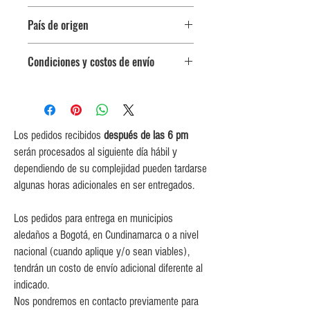
Botella 750 ml
País de origen
Finlandia
Condiciones y costos de envío
0$ (envío gratuito) para pedidos
iguales o mayores a $350,000.
$5,000 para pedidos entre
$150,000 y $349,999.
Los pedidos recibidos
después de las 6 pm
$10,000 para pedidos entre
serán procesados al siguiente día hábil y
$80,000 y $149,999.
dependiendo de su complejidad pueden tardarse
$15,000 para pedidos menores de
algunas horas adicionales en ser entregados.
$80,000
Los pedidos para entrega en municipios
aledaños a Bogotá, en Cundinamarca o a nivel
nacional (cuando aplique y/o sean viables),
tendrán un costo de envío adicional diferente al
indicado.
Nos pondremos en contacto previamente para